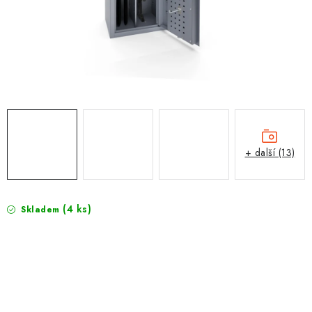
PROTIPOŽÁRNÍ BATERIOVÉ TREZORY NA LITHIOVÉ
BATERIE
MOJE OBJEDNÁVKA
OBCHODNÍ PODMÍNKY
NAŠE VÝHODY
+ další (13)
REFERENCE
VELKOOBCHOD
(4 ks)
Skladem
STÁTNÍ INSTITUCE
AKTUALITY
ODSTOUPENÍ OD SMLOUVY