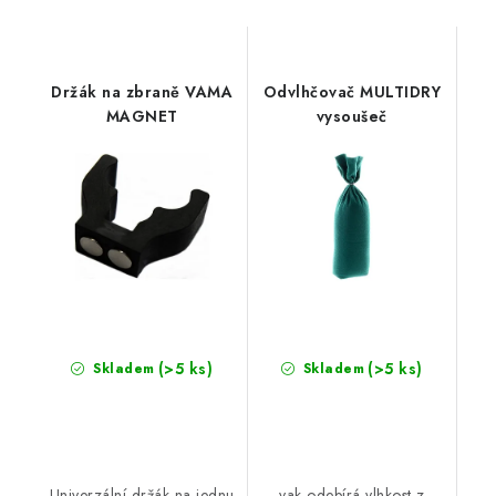
Držák na zbraně VAMA
Odvlhčovač MULTIDRY
MAGNET
vysoušeč
(>5 ks)
(>5 ks)
Skladem
Skladem
Univerzální držák na jednu
vak odebírá vlhkost z