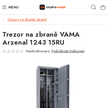
Přejít
Hleda
na
obsah
Trezory na dlouhé zbraně
DŮM, BYT, ZAHRADA
Trezor na zbraně VAMA
ZÁMEČNICTVÍ - ZABEZPEČENÍ
Arzenal 1243 15RU
KANCELÁŘ
Neohodnoceno
Podrobnosti hodnocení
TREZORY A SEJFY
ZÁMEČNICKÉ SLUŽBY
KONTAKTY
O NÁS