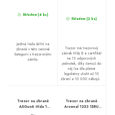
(4 ks)
Skladem
(2 ks)
Skladem
Jediná řada skříní na
Trezor má trezorový
zbraně v této cenové
zámek třídy B a certifikát
kategorii s trezorovými
na 15 odporových
zámky.
jednotek, díky čemuž do
něj lze dle platné
legislativy uložit až 10
zbraní a 10 000 nábojů.
Trezor na zbraně
Trezor na zbraně
ASGun6 třída 1
Arzenal 1253 15RU
ohnivzdorný
černá