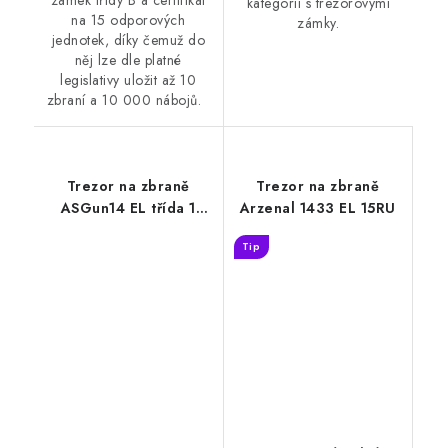
zámek třídy B a certifikát
kategorii s trezorovými
na 15 odporových
zámky.
jednotek, díky čemuž do
něj lze dle platné
legislativy uložit až 10
zbraní a 10 000 nábojů.
Trezor na zbraně
Trezor na zbraně
ASGun14 EL třída 1
Arzenal 1433 EL 15RU
ohnivzdorný
Tip