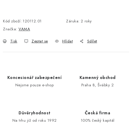
POŠTOVNÍ SCHRÁNKY
Kód zboží:
120112.01
Záruka
:
2 roky
ZNAČKY
Značka:
VAMA
Tisk
Zeptat se
Hlídat
Sdílet
Zámečnické služby
Státní instituce
Zabezpečení bytů
Bezpečnostní třídy - PYRAMIDA BEZPEČNOSTI
Zabezpečení domů
Zabezpečení firem (administrativních budov) a tovarních
komplexů
Koncesionář zabezpečení
Kamenný obchod
Nejsme pouze e-shop
Praha 8, Švábky 2
Obchodní podmínky
Kontakty
O nás
Naše výhody
Bezpečnostní třídy
Důvěryhodnost
Česká firma
Na trhu již od roku 1992
100% český kapitál