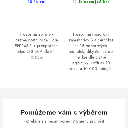
(>5 ks)
10-14 dní
Skladem
Trezor na zbraně v
Trezor má trezorový
bezpečnostní třídě 1 dle
zámek třídy B a certifikát
EN1143-1 + protipožární
na 15 odporových
atest LFS 30P dle EN
jednotek, díky čemuž do
15659.
něj lze dle platné
legislativy uložit až 10
zbraní a 10 000 nábojů.
Pomůžeme vám s výběrem
Potřebujete s něčím poradit? Jsme tu pro vás!