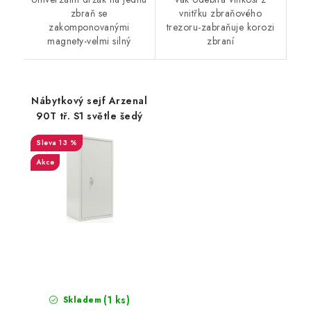
zbraň se
vnitřku zbraňového
zakomponovanými
trezoru-zabraňuje korozi
magnety-velmi silný
zbraní
Nábytkový sejf Arzenal
90T tř. S1 světle šedý
13 %
Akce
(1 ks)
Skladem