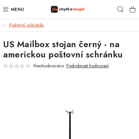
Přejít
Hleda
na
obsah
Poštovní schránky
DŮM, BYT, ZAHRADA
US Mailbox stojan černý - na
ZÁMEČNICTVÍ - ZABEZPEČENÍ
americkou poštovní schránku
KANCELÁŘ
Neohodnoceno
Podrobnosti hodnocení
TREZORY A SEJFY
ZÁMEČNICKÉ SLUŽBY
KONTAKTY
O NÁS