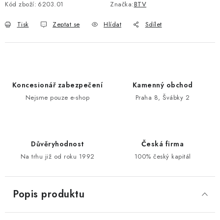
Kód zboží:
6203.01
Značka:
BTV
POŠTOVNÍ SCHRÁNKY
Tisk
Zeptat se
Hlídat
Sdílet
ZNAČKY
Zámečnické služby
Státní instituce
Zabezpečení bytů
Koncesionář zabezpečení
Kamenný obchod
Bezpečnostní třídy - PYRAMIDA BEZPEČNOSTI
Nejsme pouze e-shop
Praha 8, Švábky 2
Zabezpečení domů
Zabezpečení firem (administrativních budov) a tovarních
komplexů
Obchodní podmínky
Kontakty
O nás
Naše výhody
Důvěryhodnost
Česká firma
Na trhu již od roku 1992
100% český kapitál
Bezpečnostní třídy
Popis produktu