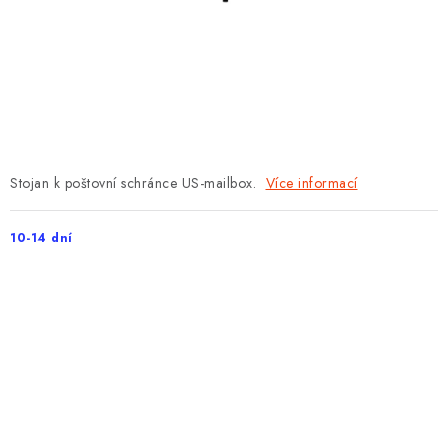
PROTIPOŽÁRNÍ BATERIOVÉ TREZORY NA LITHIOVÉ
BATERIE
MOJE OBJEDNÁVKA
OBCHODNÍ PODMÍNKY
NAŠE VÝHODY
Stojan k poštovní schránce US-mailbox.
Více informací
REFERENCE
10-14 dní
VELKOOBCHOD
STÁTNÍ INSTITUCE
AKTUALITY
ODSTOUPENÍ OD SMLOUVY