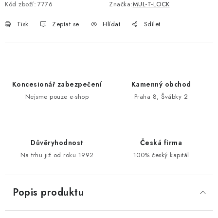
Kód zboží:
7776
Značka:
MUL-T-LOCK
POŠTOVNÍ SCHRÁNKY
Tisk
Zeptat se
Hlídat
Sdílet
ZNAČKY
Zámečnické služby
Státní instituce
Zabezpečení bytů
Koncesionář zabezpečení
Kamenný obchod
Bezpečnostní třídy - PYRAMIDA BEZPEČNOSTI
Nejsme pouze e-shop
Praha 8, Švábky 2
Zabezpečení domů
Zabezpečení firem (administrativních budov) a tovarních
komplexů
Obchodní podmínky
Kontakty
O nás
Naše výhody
Důvěryhodnost
Česká firma
Na trhu již od roku 1992
100% český kapitál
Bezpečnostní třídy
Popis produktu