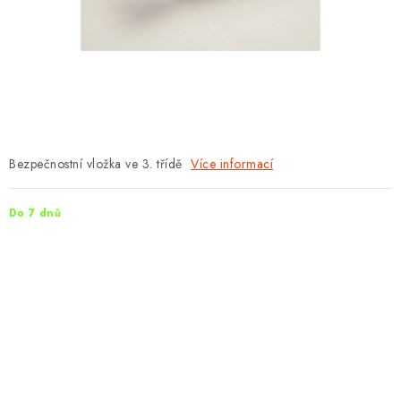
PROTIPOŽÁRNÍ BATERIOVÉ TREZORY NA LITHIOVÉ
BATERIE
MOJE OBJEDNÁVKA
OBCHODNÍ PODMÍNKY
NAŠE VÝHODY
Bezpečnostní vložka ve 3. třídě
Více informací
REFERENCE
Do 7 dnů
VELKOOBCHOD
STÁTNÍ INSTITUCE
AKTUALITY
ODSTOUPENÍ OD SMLOUVY