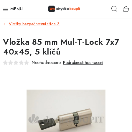
Přejít
Hleda
na
obsah
Vložky bezpečnostní třída 3
DŮM, BYT, ZAHRADA
Vložka 85 mm Mul-T-Lock 7x7
ZÁMEČNICTVÍ - ZABEZPEČENÍ
40x45, 5 klíčů
KANCELÁŘ
Neohodnoceno
Podrobnosti hodnocení
TREZORY A SEJFY
ZÁMEČNICKÉ SLUŽBY
KONTAKTY
O NÁS