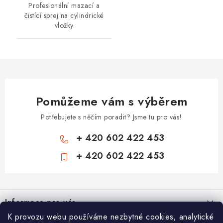
Profesionální mazací a
čistící sprej na cylindrické
vložky
Pomůžeme vám s výběrem
Potřebujete s něčím poradit? Jsme tu pro vás!
+ 420 602 422 453
+ 420 602 422 453
Z
á
Informace pro vás
p
K provozu webu používáme nezbytné cookies; analytické
a
Zámečnické služby