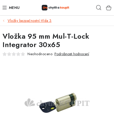
Přejít
Hleda
na
obsah
Vložky bezpečnostní třída 3
DŮM, BYT, ZAHRADA
Vložka 95 mm Mul-T-Lock
ZÁMEČNICTVÍ - ZABEZPEČENÍ
Integrator 30x65
KANCELÁŘ
Neohodnoceno
Podrobnosti hodnocení
TREZORY A SEJFY
ZÁMEČNICKÉ SLUŽBY
KONTAKTY
O NÁS