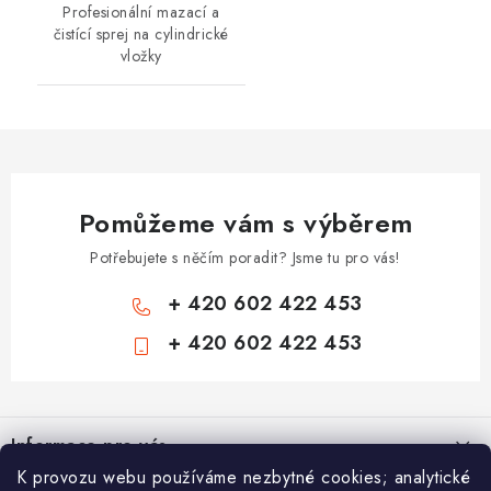
Profesionální mazací a
čistící sprej na cylindrické
vložky
Pomůžeme vám s výběrem
Potřebujete s něčím poradit? Jsme tu pro vás!
+ 420 602 422 453
+ 420 602 422 453
Z
á
Informace pro vás
p
K provozu webu používáme nezbytné cookies; analytické
a
Zámečnické služby