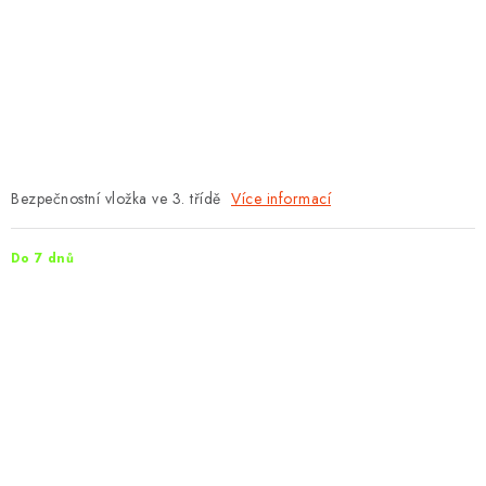
PROTIPOŽÁRNÍ BATERIOVÉ TREZORY NA LITHIOVÉ
BATERIE
MOJE OBJEDNÁVKA
OBCHODNÍ PODMÍNKY
NAŠE VÝHODY
Bezpečnostní vložka ve 3. třídě
Více informací
REFERENCE
Do 7 dnů
VELKOOBCHOD
STÁTNÍ INSTITUCE
AKTUALITY
ODSTOUPENÍ OD SMLOUVY