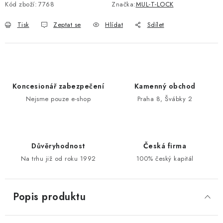
Kód zboží:
7768
Značka:
MUL-T-LOCK
POŠTOVNÍ SCHRÁNKY
Tisk
Zeptat se
Hlídat
Sdílet
ZNAČKY
Zámečnické služby
Státní instituce
Zabezpečení bytů
Koncesionář zabezpečení
Kamenný obchod
Bezpečnostní třídy - PYRAMIDA BEZPEČNOSTI
Nejsme pouze e-shop
Praha 8, Švábky 2
Zabezpečení domů
Zabezpečení firem (administrativních budov) a tovarních
komplexů
Obchodní podmínky
Kontakty
O nás
Naše výhody
Důvěryhodnost
Česká firma
Na trhu již od roku 1992
100% český kapitál
Bezpečnostní třídy
Popis produktu