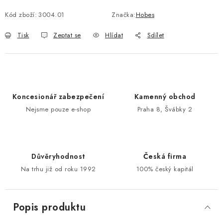
Kód zboží:
3004.01
Značka:
Hobes
POŠTOVNÍ SCHRÁNKY
Tisk
Zeptat se
Hlídat
Sdílet
ZNAČKY
Zámečnické služby
Státní instituce
Zabezpečení bytů
Bezpečnostní třídy - PYRAMIDA BEZPEČNOSTI
Koncesionář zabezpečení
Kamenný obchod
Zabezpečení domů
Nejsme pouze e-shop
Praha 8, Švábky 2
Zabezpečení firem (administrativních budov) a tovarních
komplexů
Obchodní podmínky
Kontakty
O nás
Naše výhody
Důvěryhodnost
Česká firma
Bezpečnostní třídy
Na trhu již od roku 1992
100% český kapitál
Popis produktu