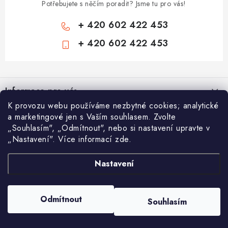
Potřebujete s něčím poradit? Jsme tu pro vás!
+ 420 602 422 453
+ 420 602 422 453
Z
á
Informace pro vás
p
K provozu webu používáme nezbytné cookies; analytické
a
Zámečnické služby
Nákupní košík
a marketingové jen s Vaším souhlasem. Zvolte
t
„Souhlasím", „Odmítnout", nebo si nastavení upravte v
Státní instituce
í
„Nastavení". Více informací zde.
Vyhledávání
0
KS /
0 KČ
Zabezpečení bytů
Nastavení
AAA Trezory
VA & MA, s.r.o.
Bezpečnostní třídy - PYRAMIDA BEZPEČNOSTI
HLEDAT
Zabezpečení domů
Copyright 2026
Chytit a koupit
. Všechna práva vyhrazena.
Upravit nastavení
Odmítnout
Souhlasím
cookies
Zabezpečení firem (administrativních budov) a tovarních komplexů
Vytvořil Shoptet
Obchodní podmínky