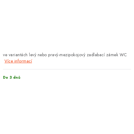
PROTIPOŽÁRNÍ BATERIOVÉ TREZORY NA LITHIOVÉ
BATERIE
MOJE OBJEDNÁVKA
OBCHODNÍ PODMÍNKY
NAŠE VÝHODY
ve variantách levý nebo pravý-mezipokojový zadlabací zámek WC
Více informací
REFERENCE
Do 3 dnů
VELKOOBCHOD
STÁTNÍ INSTITUCE
AKTUALITY
ODSTOUPENÍ OD SMLOUVY