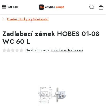
Přejít
Hleda
na
obsah
Dveřní zámky a příslušenství
DŮM, BYT, ZAHRADA
Zadlabací zámek HOBES 01-08
ZÁMEČNICTVÍ - ZABEZPEČENÍ
WC 60 L
KANCELÁŘ
Neohodnoceno
Podrobnosti hodnocení
TREZORY A SEJFY
ZÁMEČNICKÉ SLUŽBY
KONTAKTY
O NÁS