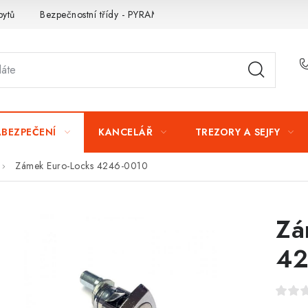
bytů
Bezpečnostní třídy - PYRAMIDA BEZPEČNOSTI
Zabezpe
ABEZPEČENÍ
KANCELÁŘ
TREZORY A SEJFY
Zámek Euro-Locks 4246-0010
Zá
42