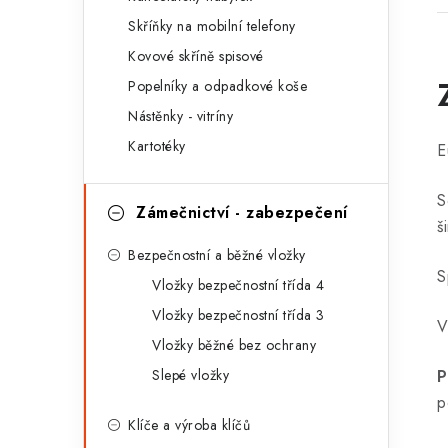
r
Skříňky na mobilní telefony
i
Kovové skříně spisové
e
Popelníky a odpadkové koše
Nástěnky - vitríny
Kartotéky
E
S
Zámečnictví - zabezpečení
š
Bezpečnostní a běžné vložky
S
Vložky bezpečnostní třída 4
Vložky bezpečnostní třída 3
V
Vložky běžné bez ochrany
P
Slepé vložky
p
Klíče a výroba klíčů