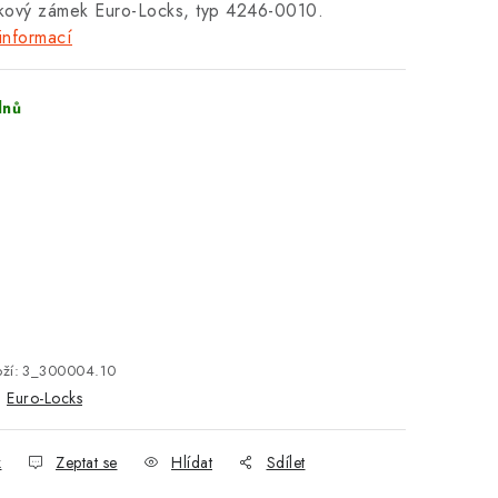
kový zámek Euro-Locks, typ 4246-0010.
informací
dnů
ží:
3_300004.10
:
Euro-Locks
k
Zeptat se
Hlídat
Sdílet