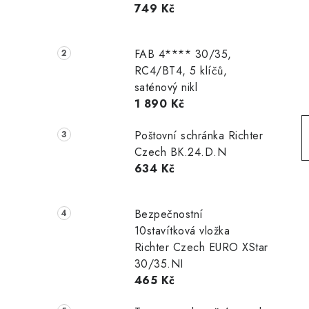
749 Kč
r
a
FAB 4**** 30/35,
n
RC4/BT4, 5 klíčů,
saténový nikl
n
1 890 Kč
í
Poštovní schránka Richter
p
Czech BK.24.D.N
634 Kč
a
n
Bezpečnostní
e
10stavítková vložka
Richter Czech EURO XStar
l
30/35.NI
465 Kč