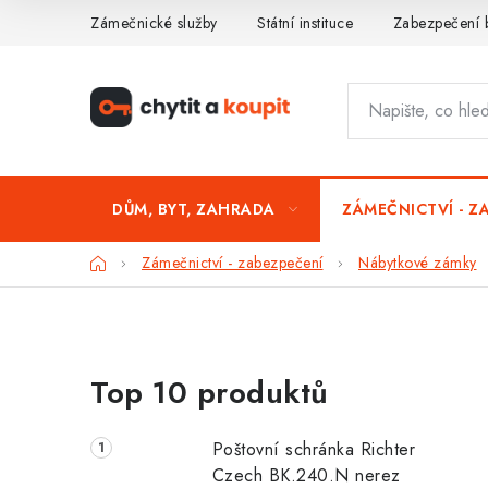
Přejít
Zámečnické služby
Státní instituce
Zabezpečení 
na
obsah
DŮM, BYT, ZAHRADA
ZÁMEČNICTVÍ - Z
Domů
Zámečnictví - zabezpečení
Nábytkové zámky
P
Top 10 produktů
o
s
Poštovní schránka Richter
t
Czech BK.240.N nerez