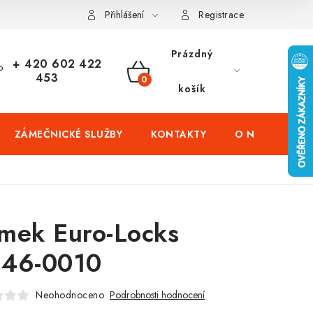
čení domů
Zabezpečení firem (administrativních budov) a tovarníc
Přihlášení
Registrace
Prázdný
+ 420 602 422
453
NÁKUPNÍ
košík
KOŠÍK
ZÁMEČNICKÉ SLUŽBY
KONTAKTY
O NÁS
PR
mek Euro-Locks
46-0010
Neohodnoceno
Podrobnosti hodnocení