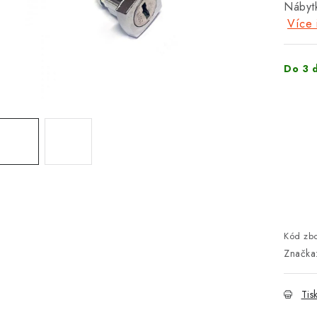
Nábyt
Více 
Do 3 
Kód zbo
Značka
Tis