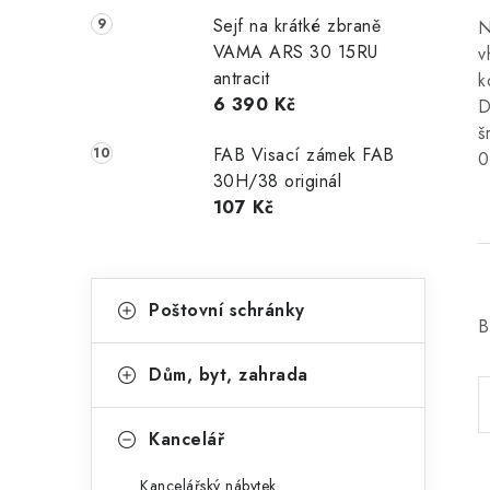
Sejf na krátké zbraně
N
VAMA ARS 30 15RU
v
antracit
k
6 390 Kč
D
š
FAB Visací zámek FAB
0
30H/38 originál
107 Kč
K
Přeskočit
Poštovní schránky
kategorie
a
B
t
Dům, byt, zahrada
e
g
Kancelář
o
Kancelářský nábytek