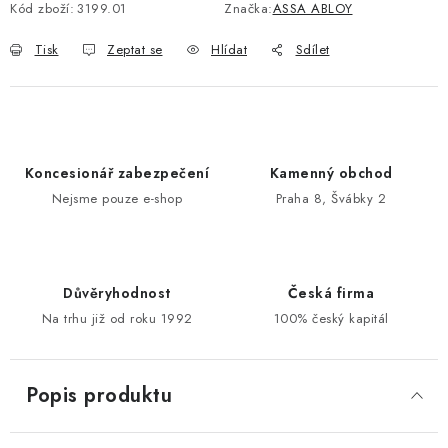
Kód zboží:
3199.01
Značka:
ASSA ABLOY
POŠTOVNÍ SCHRÁNKY
Tisk
Zeptat se
Hlídat
Sdílet
ZNAČKY
Zámečnické služby
Státní instituce
Zabezpečení bytů
Koncesionář zabezpečení
Kamenný obchod
Bezpečnostní třídy - PYRAMIDA BEZPEČNOSTI
Nejsme pouze e-shop
Praha 8, Švábky 2
Zabezpečení domů
Zabezpečení firem (administrativních budov) a tovarních
komplexů
Obchodní podmínky
Kontakty
O nás
Naše výhody
Důvěryhodnost
Česká firma
Na trhu již od roku 1992
100% český kapitál
Bezpečnostní třídy
Popis produktu