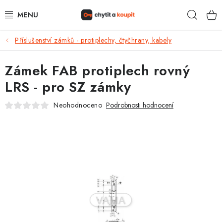
Přejít
Hleda
na
obsah
Příslušenství zámků - protiplechy, čtyčhrany, kabely
DŮM, BYT, ZAHRADA
Zámek FAB protiplech rovný
ZÁMEČNICTVÍ - ZABEZPEČENÍ
LRS - pro SZ zámky
KANCELÁŘ
Neohodnoceno
Podrobnosti hodnocení
TREZORY A SEJFY
ZÁMEČNICKÉ SLUŽBY
KONTAKTY
O NÁS