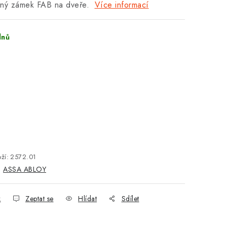
vný zámek FAB na dveře.
Více informací
dnů
ží:
2572.01
:
ASSA ABLOY
k
Zeptat se
Hlídat
Sdílet