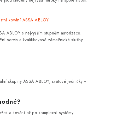
jsou kladeny nejvyšší nároky na spolehlivost,
stní kování ASSA ABLOY
.
SSA ABLOY s nejvyšším stupněm autorizace.
ční servis a kvalifikované zámečnické služby.
bální skupiny ASSA ABLOY, světové jedničky v
vhodné?
ložek a kování až po komplexní systémy