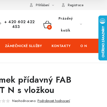
čení domů
Zabezpečení firem (administrativních budov) a tovarníc
Přihlášení
Registrace
Prázdný
+ 420 602 422
453
NÁKUPNÍ
košík
KOŠÍK
ZÁMEČNICKÉ SLUŽBY
KONTAKTY
O NÁS
PR
mek přídavný FAB
T N s vložkou
Neohodnoceno
Podrobnosti hodnocení