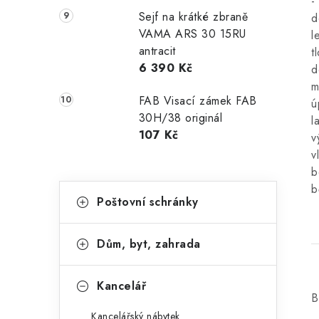
-
Sejf na krátké zbraně
d
VAMA ARS 30 15RU
l
antracit
t
6 390 Kč
d
m
FAB Visací zámek FAB
ú
30H/38 originál
l
107 Kč
v
v
b
K
b
Přeskočit
Poštovní schránky
kategorie
a
t
Dům, byt, zahrada
e
g
Kancelář
B
o
Kancelářský nábytek