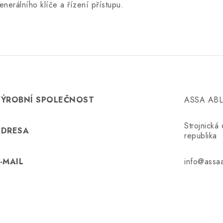
enerálního klíče a řízení přístupu.
VÝROBNÍ SPOLEČNOST
ASSA ABLO
Strojnick
ADRESA
republika
-MAIL
info@assaa