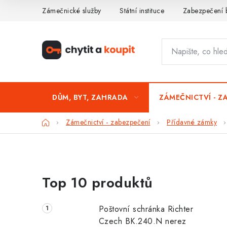
Přejít
Zámečnické služby
Státní instituce
Zabezpečení 
na
obsah
DŮM, BYT, ZAHRADA
ZÁMEČNICTVÍ - Z
Domů
Zámečnictví - zabezpečení
Přídavné zámky
P
Top 10 produktů
o
s
Poštovní schránka Richter
t
Czech BK.240.N nerez