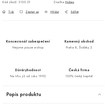
Kód zboží:
3100.01
Značka:
Hobes
POŠTOVNÍ SCHRÁNKY
Tisk
Zeptat se
Hlídat
Sdílet
ZNAČKY
Zámečnické služby
Státní instituce
Zabezpečení bytů
Koncesionář zabezpečení
Kamenný obchod
Bezpečnostní třídy - PYRAMIDA BEZPEČNOSTI
Nejsme pouze e-shop
Praha 8, Švábky 2
Zabezpečení domů
Zabezpečení firem (administrativních budov) a tovarních
komplexů
Obchodní podmínky
Kontakty
O nás
Naše výhody
Důvěryhodnost
Česká firma
Na trhu již od roku 1992
100% český kapitál
Bezpečnostní třídy
Popis produktu