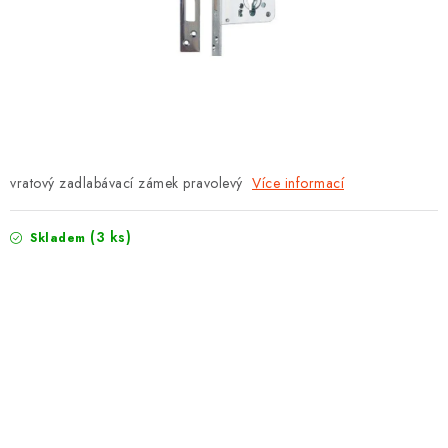
PROTIPOŽÁRNÍ BATERIOVÉ TREZORY NA LITHIOVÉ
BATERIE
MOJE OBJEDNÁVKA
OBCHODNÍ PODMÍNKY
NAŠE VÝHODY
vratový zadlabávací zámek pravolevý
Více informací
REFERENCE
(3 ks)
Skladem
VELKOOBCHOD
STÁTNÍ INSTITUCE
AKTUALITY
ODSTOUPENÍ OD SMLOUVY