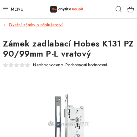
Přejít
Hleda
na
obsah
Dveřní zámky a příslušenství
DŮM, BYT, ZAHRADA
Zámek zadlabací Hobes K131 PZ
ZÁMEČNICTVÍ - ZABEZPEČENÍ
90/99mm P-L vratový
KANCELÁŘ
Neohodnoceno
Podrobnosti hodnocení
TREZORY A SEJFY
ZÁMEČNICKÉ SLUŽBY
KONTAKTY
O NÁS