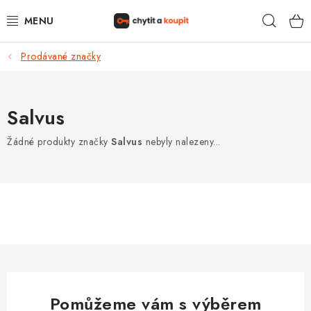
Přejít
Hleda
na
obsah
Prodávané značky
DŮM, BYT, ZAHRADA
ZÁMEČNICTVÍ - ZABEZPEČENÍ
Salvus
KANCELÁŘ
Žádné produkty značky
Salvus
nebyly nalezeny...
TREZORY A SEJFY
ZÁMEČNICKÉ SLUŽBY
KONTAKTY
O NÁS
Pomůžeme vám s výběrem