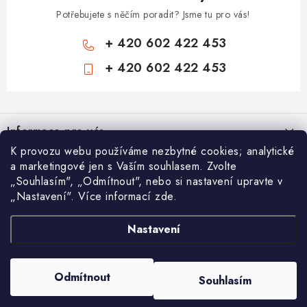
PROTIPOŽÁRNÍ BATERIOVÉ TREZORY NA LITHIOVÉ
BATERIE
Potřebujete s něčím poradit? Jsme tu pro vás!
+ 420 602 422 453
MOJE OBJEDNÁVKA
+ 420 602 422 453
OBCHODNÍ PODMÍNKY
Z
á
NAŠE VÝHODY
Informace pro vás
p
K provozu webu používáme nezbytné cookies; analytické
a
REFERENCE
Zámečnické služby
a marketingové jen s Vaším souhlasem. Zvolte
Nákupní košík
t
„Souhlasím", „Odmítnout", nebo si nastavení upravte v
Státní instituce
í
VELKOOBCHOD
„Nastavení". Více informací zde.
Vyhledávání
0
KS /
0 KČ
Zabezpečení bytů
STÁTNÍ INSTITUCE
Nastavení
AAA Trezory
VA & MA, s.r.o.
Bezpečnostní třídy - PYRAMIDA BEZPEČNOSTI
HLEDAT
Zabezpečení domů
AKTUALITY
Copyright 2026
Chytit a koupit
. Všechna práva vyhrazena.
Upravit nastavení
Odmítnout
Souhlasím
cookies
Zabezpečení firem (administrativních budov) a tovarních komplexů
Vytvořil Shoptet
ODSTOUPENÍ OD SMLOUVY