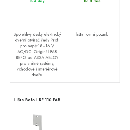
3-4 dny
Do 3 dnů
Spolehlivý český elektrický
lišta rovná pozink
dveřní otvírač řady Profi
pro napětí 8–16 V
AC/DC. Originál FAB
BEFO od ASSA ABLOY
pro vrátné systémy,
vchodové i interiérové
dveře.
Lišta Befo LRF 110 FAB