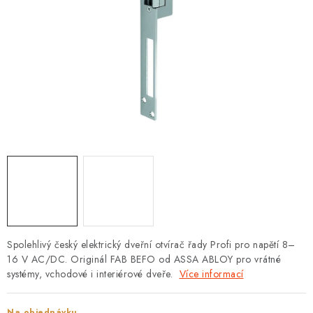
PROTIPOŽÁRNÍ BATERIOVÉ TREZORY NA LITHIOVÉ
BATERIE
MOJE OBJEDNÁVKA
OBCHODNÍ PODMÍNKY
NAŠE VÝHODY
REFERENCE
VELKOOBCHOD
STÁTNÍ INSTITUCE
Spolehlivý český elektrický dveřní otvírač řady Profi pro napětí 8–
16 V AC/DC. Originál FAB BEFO od ASSA ABLOY pro vrátné
AKTUALITY
systémy, vchodové i interiérové dveře.
Více informací
ODSTOUPENÍ OD SMLOUVY
Na objednávku