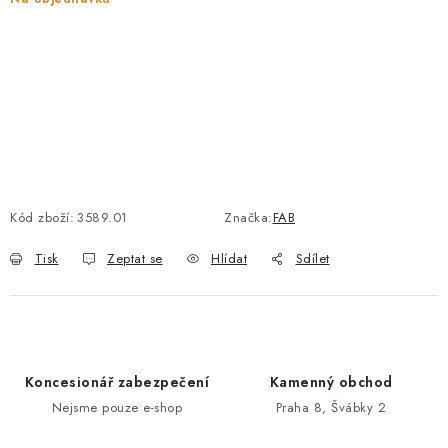
POŠTOVNÍ SCHRÁNKY
ZNAČKY
Zámečnické služby
Státní instituce
Zabezpečení bytů
Bezpečnostní třídy - PYRAMIDA BEZPEČNOSTI
Zabezpečení domů
Kód zboží:
3589.01
Značka:
FAB
Zabezpečení firem (administrativních budov) a tovarních
komplexů
Tisk
Zeptat se
Hlídat
Sdílet
Obchodní podmínky
Kontakty
O nás
Naše výhody
Bezpečnostní třídy
Koncesionář zabezpečení
Kamenný obchod
Nejsme pouze e-shop
Praha 8, Švábky 2