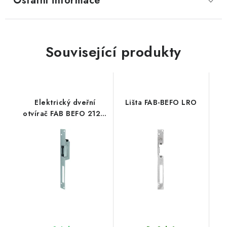
Ostatní informace
Související produkty
Elektrický dveřní
Lišta FAB-BEFO LRO
otvírač FAB BEFO 21211
Profi 8–16 V AC/DC se
signalizací