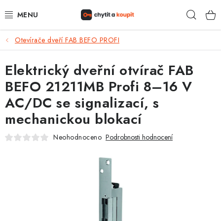
Přejít
Hleda
na
obsah
Otevírače dveří FAB BEFO PROFI
DŮM, BYT, ZAHRADA
Elektrický dveřní otvírač FAB
ZÁMEČNICTVÍ - ZABEZPEČENÍ
BEFO 21211MB Profi 8–16 V
KANCELÁŘ
AC/DC se signalizací, s
mechanickou blokací
TREZORY A SEJFY
Neohodnoceno
Podrobnosti hodnocení
ZÁMEČNICKÉ SLUŽBY
KONTAKTY
O NÁS