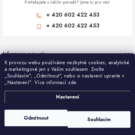
Potřebujete s něčím poradit? Jsme tu pro vás!
+ 420 602 422 453
+ 420 602 422 453
Z
á
Informace pro vás
p
K provozu webu používáme nezbytné cookies; analytické
a
Zámečnické služby
Nákupní košík
a marketingové jen s Vaším souhlasem. Zvolte
t
„Souhlasím", „Odmítnout", nebo si nastavení upravte v
Státní instituce
í
„Nastavení". Více informací zde.
Vyhledávání
0
KS /
0 KČ
Zabezpečení bytů
Nastavení
AAA Trezory
VA & MA, s.r.o.
Bezpečnostní třídy - PYRAMIDA BEZPEČNOSTI
HLEDAT
Zabezpečení domů
Copyright 2026
Chytit a koupit
. Všechna práva vyhrazena.
Upravit nastavení
Odmítnout
Souhlasím
cookies
Zabezpečení firem (administrativních budov) a tovarních komplexů
Vytvořil Shoptet
Obchodní podmínky