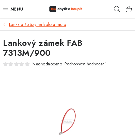
Přejít
Hleda
na
obsah
Lanka a řetězy na kolo a moto
DŮM, BYT, ZAHRADA
Lankový zámek FAB
ZÁMEČNICTVÍ - ZABEZPEČENÍ
7313M/900
KANCELÁŘ
Neohodnoceno
Podrobnosti hodnocení
TREZORY A SEJFY
ZÁMEČNICKÉ SLUŽBY
KONTAKTY
O NÁS