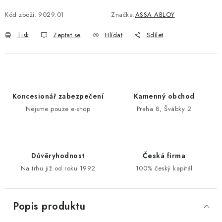
Kód zboží:
9029.01
Značka:
ASSA ABLOY
POŠTOVNÍ SCHRÁNKY
Tisk
Zeptat se
Hlídat
Sdílet
ZNAČKY
Zámečnické služby
Státní instituce
Zabezpečení bytů
Bezpečnostní třídy - PYRAMIDA BEZPEČNOSTI
Koncesionář zabezpečení
Kamenný obchod
Zabezpečení domů
Nejsme pouze e-shop
Praha 8, Švábky 2
Zabezpečení firem (administrativních budov) a tovarních
komplexů
Obchodní podmínky
Kontakty
O nás
Naše výhody
Důvěryhodnost
Česká firma
Bezpečnostní třídy
Na trhu již od roku 1992
100% český kapitál
Popis produktu