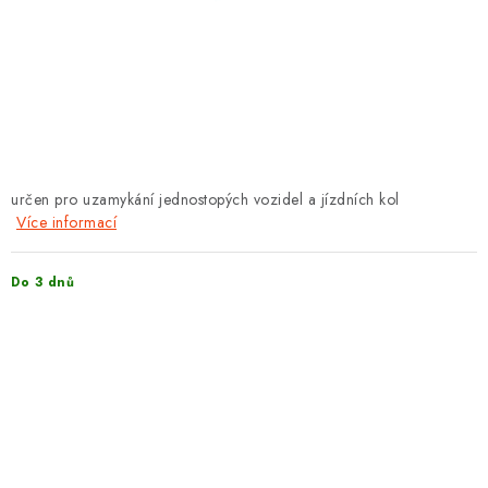
PROTIPOŽÁRNÍ BATERIOVÉ TREZORY NA LITHIOVÉ
BATERIE
MOJE OBJEDNÁVKA
OBCHODNÍ PODMÍNKY
NAŠE VÝHODY
určen pro uzamykání jednostopých vozidel a jízdních kol
Více informací
REFERENCE
Do 3 dnů
VELKOOBCHOD
STÁTNÍ INSTITUCE
AKTUALITY
ODSTOUPENÍ OD SMLOUVY