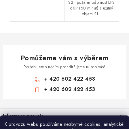
S2 i požární odolnost LFS
60P (60 minut) a užitný
objem 21...
Pomůžeme vám s výběrem
Potřebujete s něčím poradit? Jsme tu pro vás!
+ 420 602 422 453
+ 420 602 422 453
Z
á
Informace pro vás
p
K provozu webu používáme nezbytné cookies; analytické
a
Zámečnické služby