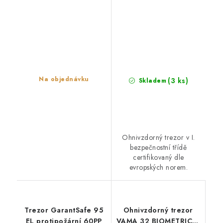
Na objednávku
(3 ks)
Skladem
Ohnivzdorný trezor v I.
bezpečnostní třídě
certifikovaný dle
evropských norem.
Trezor GarantSafe 95
Ohnivzdorný trezor
EL protipožární 60PP
VAMA 32 BIOMETRIC –