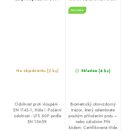
otisk prstu, S2/LFS
Novinka
60P
(2 ks)
(4 ks)
Na objednávku
Skladem
Odolnost proti vloupání -
Biometrický ohnivzdorný
EN 1143-1, třída I. Požární
trezor, který odemknete
odolnost - LFS 60P podle
pouhým přiložením prstu –
EN 15659.
nebo záložním PIN
kódem. Certifikovaná třída