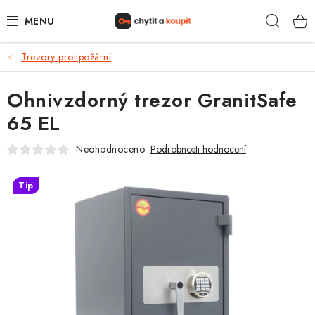
Přejít
Hleda
na
obsah
Trezory protipožární
DŮM, BYT, ZAHRADA
Ohnivzdorný trezor GranitSafe
ZÁMEČNICTVÍ - ZABEZPEČENÍ
65 EL
KANCELÁŘ
Neohodnoceno
Podrobnosti hodnocení
TREZORY A SEJFY
Tip
ZÁMEČNICKÉ SLUŽBY
KONTAKTY
O NÁS