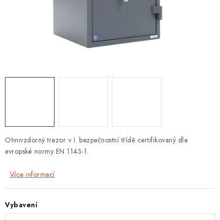
PROTIPOŽÁRNÍ BATERIOVÉ TREZORY NA LITHIOVÉ
BATERIE
MOJE OBJEDNÁVKA
OBCHODNÍ PODMÍNKY
NAŠE VÝHODY
REFERENCE
VELKOOBCHOD
Ohnivzdorný trezor v I. bezpečnostní třídě certifikovaný dle
evropské normy EN 1143-1.
STÁTNÍ INSTITUCE
Více informací
AKTUALITY
Vybavení
ODSTOUPENÍ OD SMLOUVY