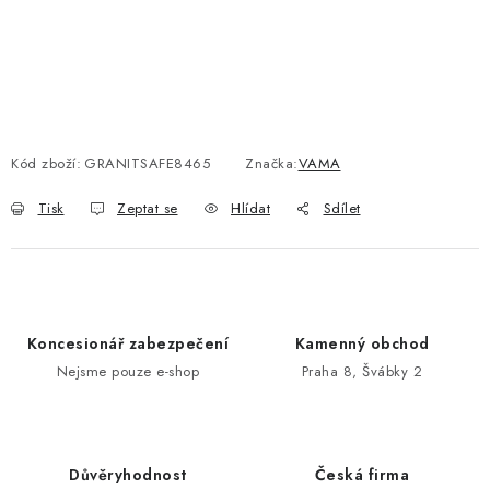
POŠTOVNÍ SCHRÁNKY
ZNAČKY
Zámečnické služby
Státní instituce
Zabezpečení bytů
Kód zboží:
GRANITSAFE8465
Značka:
VAMA
Bezpečnostní třídy - PYRAMIDA BEZPEČNOSTI
Tisk
Zeptat se
Hlídat
Sdílet
Zabezpečení domů
Zabezpečení firem (administrativních budov) a tovarních
komplexů
Obchodní podmínky
Kontakty
O nás
Naše výhody
Koncesionář zabezpečení
Kamenný obchod
Bezpečnostní třídy
Nejsme pouze e-shop
Praha 8, Švábky 2
Důvěryhodnost
Česká firma