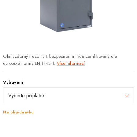
PROTIPOŽÁRNÍ BATERIOVÉ TREZORY NA LITHIOVÉ
BATERIE
MOJE OBJEDNÁVKA
OBCHODNÍ PODMÍNKY
NAŠE VÝHODY
Ohnivzdorný trezor v I. bezpečnostní třídě certifikovaný dle
evropské normy EN 1143-1.
Více informací
REFERENCE
Vybavení
VELKOOBCHOD
STÁTNÍ INSTITUCE
Na objednávku
AKTUALITY
ODSTOUPENÍ OD SMLOUVY