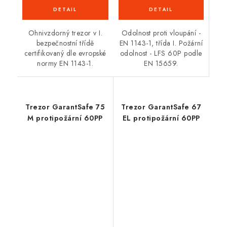
Odolnost proti vloupání -
Ohnivzdorný trezor v I.
EN 1143-1, třída I. Požární
bezpečnostní třídě
odolnost - LFS 60P podle
certifikovaný dle evropské
EN 15659.
normy EN 1143-1.
Trezor GarantSafe 75
Trezor GarantSafe 67
M protipožární 60PP
EL protipožární 60PP