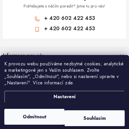
Potřebujete s něčím poradit? Jsme tu pro vás!
+ 420 602 422 453
+ 420 602 422 453
Z
á
Informace pro vás
p
K provozu webu používáme nezbytné cookies; analytické
a
Zámečnické služby
Nákupní košík
a marketingové jen s Vaším souhlasem. Zvolte
t
„Souhlasím", „Odmítnout", nebo si nastavení upravte v
Státní instituce
í
„Nastavení". Více informací zde.
Vyhledávání
0
KS /
0 KČ
Zabezpečení bytů
Nastavení
AAA Trezory
VA & MA, s.r.o.
Bezpečnostní třídy - PYRAMIDA BEZPEČNOSTI
HLEDAT
Zabezpečení domů
Copyright 2026
Chytit a koupit
. Všechna práva vyhrazena.
Upravit nastavení
Odmítnout
Souhlasím
cookies
Zabezpečení firem (administrativních budov) a tovarních komplexů
Vytvořil Shoptet