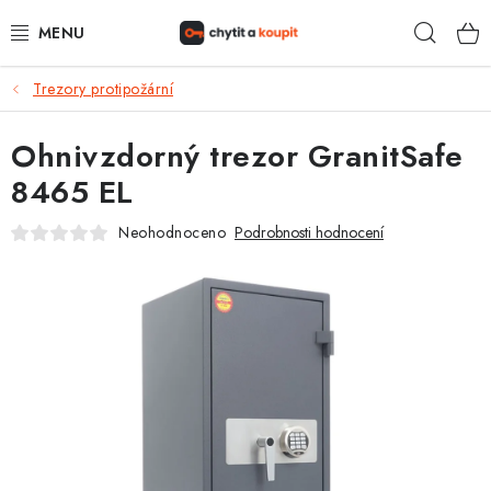
Přejít
Hleda
na
obsah
Trezory protipožární
DŮM, BYT, ZAHRADA
Ohnivzdorný trezor GranitSafe
ZÁMEČNICTVÍ - ZABEZPEČENÍ
8465 EL
KANCELÁŘ
Neohodnoceno
Podrobnosti hodnocení
TREZORY A SEJFY
ZÁMEČNICKÉ SLUŽBY
KONTAKTY
O NÁS