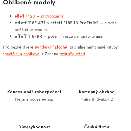
v
Oblíbené modely
k
y
effeff 142U – protipožární
effeff 118F A71
a
effeff 118F.13 ProFix®2
– ploché
v
požární provedení
ý
effeff 118FRR
– požární verze s monitorováním
p
i
Pro běžné dveře
standardní ploché
, pro silně namáhané vstupy
s
speciální a panikové
. ‹ Zpět na
otvírače effeff
.
u
Koncesionář zabezpečení
Kamenný obchod
Nejsme pouze e-shop
Praha 8, Švábky 2
Důvěryhodnost
Česká firma