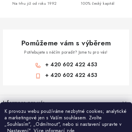
Na trhu již od roku 1992
100% český kapitál
Pomůžeme vám s výběrem
Potřebujete s něčím poradit? Jsme tu pro vás!
+ 420 602 422 453
+ 420 602 422 453
Z
á
Informace pro vás
p
K provozu webu používáme nezbytné cookies; analytické
a
Zámečnické služby
Nákupní košík
a marketingové jen s Vaším souhlasem. Zvolte
t
„Souhlasím", „Odmítnout", nebo si nastavení upravte v
Státní instituce
í
„Nastavení". Více informací zde.