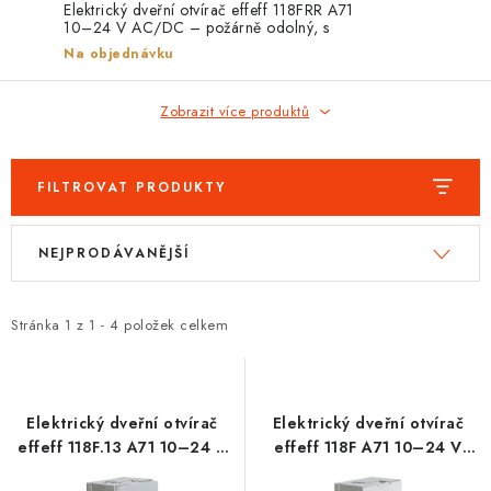
PROTIPOŽÁRNÍ BATERIOVÉ TREZORY NA LITHIOVÉ
Elektrický dveřní otvírač effeff 118FRR A71
BATERIE
10–24 V AC/DC – požárně odolný, s
monitorováním
Na objednávku
MOJE OBJEDNÁVKA
Zobrazit více produktů
OBCHODNÍ PODMÍNKY
FILTROVAT PRODUKTY
NAŠE VÝHODY
V
Ř
REFERENCE
NEJPRODÁVANĚJŠÍ
ý
a
p
z
VELKOOBCHOD
i
e
Stránka
1
z
1
-
4
položek celkem
s
n
STÁTNÍ INSTITUCE
p
í
r
p
AKTUALITY
Elektrický dveřní otvírač
Elektrický dveřní otvírač
o
r
effeff 118F.13 A71 10–24 V
effeff 118F A71 10–24 V
AC/DC – požárně odolný
AC/DC – požárně odolný
d
o
ODSTOUPENÍ OD SMLOUVY