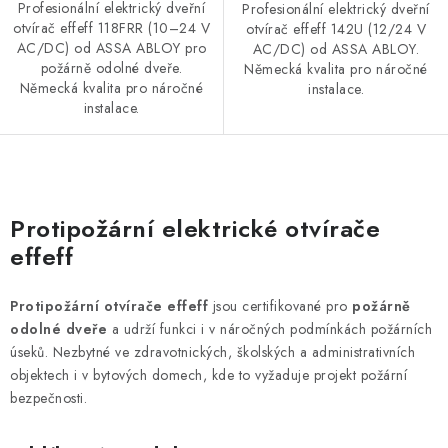
Profesionální elektrický dveřní
Profesionální elektrický dveřní
otvírač effeff 118FRR (10–24 V
otvírač effeff 142U (12/24 V
AC/DC) od ASSA ABLOY pro
AC/DC) od ASSA ABLOY.
požárně odolné dveře.
Německá kvalita pro náročné
Německá kvalita pro náročné
instalace.
instalace.
O
v
Protipožární elektrické otvírače
l
effeff
á
d
Protipožární otvírače effeff
jsou certifikované pro
požárně
a
odolné dveře
a udrží funkci i v náročných podmínkách požárních
c
úseků. Nezbytné ve zdravotnických, školských a administrativních
í
objektech i v bytových domech, kde to vyžaduje projekt požární
p
bezpečnosti.
r