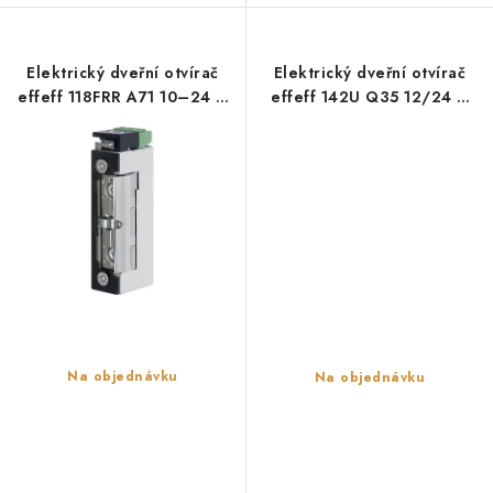
Elektrický dveřní otvírač
Elektrický dveřní otvírač
effeff 118FRR A71 10–24 V
effeff 142U Q35 12/24 V
AC/DC – požárně odolný, s
AC/DC – požárně odolný
monitorováním
Na objednávku
Na objednávku