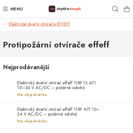
Přejít
Hleda
na
obsah
Elektrické dveřní otvírače EFFEFF
DŮM, BYT, ZAHRADA
ZÁMEČNICTVÍ - ZABEZPEČENÍ
Protipožární otvírače effeff
KANCELÁŘ
Nejprodávanější
TREZORY A SEJFY
Elektrický dveřní otvírač effeff 118F.13 A71
ZÁMEČNICKÉ SLUŽBY
10–24 V AC/DC – požárně odolný
Na objednávku
KONTAKTY
Elektrický dveřní otvírač effeff 118F A71 10–
24 V AC/DC – požárně odolný
O NÁS
Na objednávku