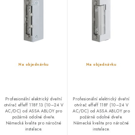
u
d
POŠTOVNÍ SCHRÁNKY
k
u
t
k
ZNAČKY
ů
t
ů
Zámečnické služby
Státní instituce
Zabezpečení bytů
Bezpečnostní třídy - PYRAMIDA BEZPEČNOSTI
Zabezpečení domů
Na objednávku
Na objednávku
Zabezpečení firem (administrativních budov) a tovarních
komplexů
Obchodní podmínky
Kontakty
O nás
Naše výhody
Bezpečnostní třídy
Profesionální elektrický dveřní
Profesionální elektrický dveřní
otvírač effeff 118F.13 (10–24 V
otvírač effeff 118F (10–24 V
AC/DC) od ASSA ABLOY pro
AC/DC) od ASSA ABLOY pro
požárně odolné dveře.
požárně odolné dveře.
Německá kvalita pro náročné
Německá kvalita pro náročné
instalace.
instalace.