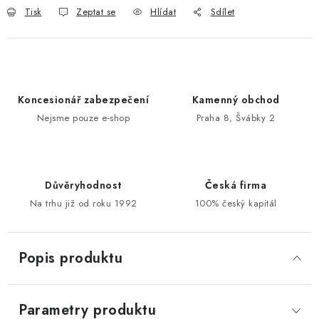
Tisk
Zeptat se
Hlídat
Sdílet
POŠTOVNÍ SCHRÁNKY
ZNAČKY
Koncesionář zabezpečení
Kamenný obchod
Zámečnické služby
Státní instituce
Zabezpečení bytů
Nejsme pouze e-shop
Praha 8, Švábky 2
Bezpečnostní třídy - PYRAMIDA BEZPEČNOSTI
Zabezpečení domů
Zabezpečení firem (administrativních budov) a tovarních
komplexů
Důvěryhodnost
Česká firma
Na trhu již od roku 1992
100% český kapitál
Obchodní podmínky
Kontakty
O nás
Naše výhody
Bezpečnostní třídy
Popis produktu
Parametry produktu