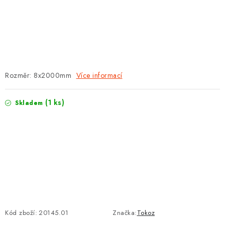
PROTIPOŽÁRNÍ BATERIOVÉ TREZORY NA LITHIOVÉ
BATERIE
MOJE OBJEDNÁVKA
OBCHODNÍ PODMÍNKY
Rozměr: 8x2000mm
Více informací
NAŠE VÝHODY
(1 ks)
Skladem
REFERENCE
VELKOOBCHOD
STÁTNÍ INSTITUCE
AKTUALITY
Kód zboží:
20145.01
Značka:
Tokoz
ODSTOUPENÍ OD SMLOUVY