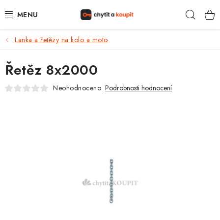
Přejít
Hleda
na
obsah
Lanka a řetězy na kolo a moto
DŮM, BYT, ZAHRADA
Řetěz 8x2000
ZÁMEČNICTVÍ - ZABEZPEČENÍ
Neohodnoceno
Podrobnosti hodnocení
KANCELÁŘ
TREZORY A SEJFY
ZÁMEČNICKÉ SLUŽBY
KONTAKTY
O NÁS