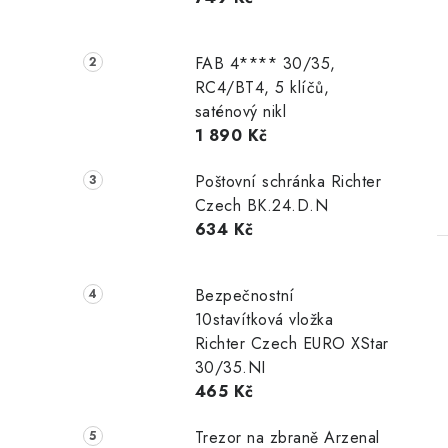
n
e
FAB 4**** 30/35,
t
l
RC4/BT4, 5 klíčů,
saténový nikl
1 890 Kč
Poštovní schránka Richter
Czech BK.24.D.N
634 Kč
Bezpečnostní
10stavítková vložka
Richter Czech EURO XStar
30/35.NI
465 Kč
Trezor na zbraně Arzenal