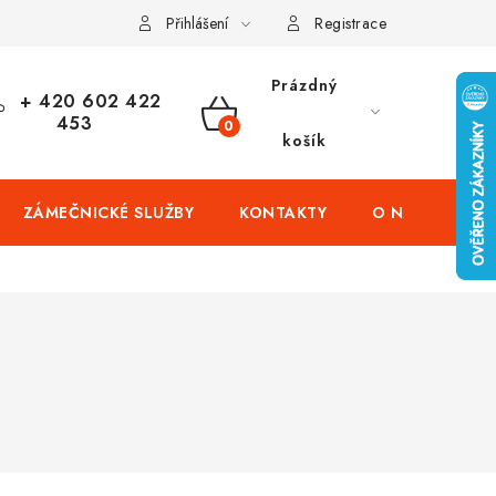
čení domů
Zabezpečení firem (administrativních budov) a tovarníc
Přihlášení
Registrace
Prázdný
+ 420 602 422
453
NÁKUPNÍ
košík
KOŠÍK
ZÁMEČNICKÉ SLUŽBY
KONTAKTY
O NÁS
PR