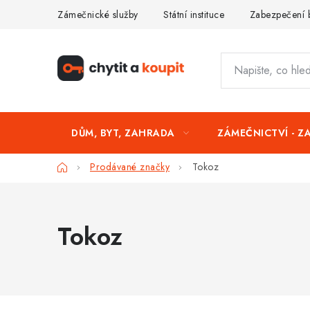
Přejít
Zámečnické služby
Státní instituce
Zabezpečení 
na
obsah
DŮM, BYT, ZAHRADA
ZÁMEČNICTVÍ - Z
Domů
Prodávané značky
Tokoz
Tokoz