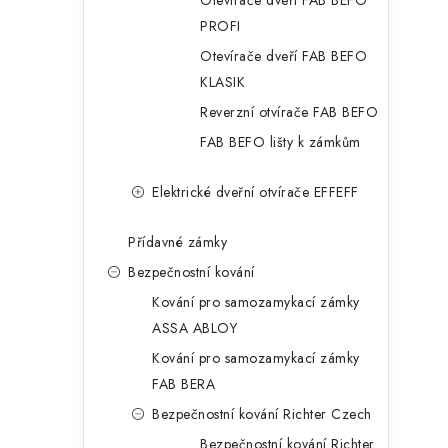
Otevírače dveří FAB BEFO
PROFI
r
Otevírače dveří FAB BEFO
KLASIK
Reverzní otvírače FAB BEFO
FAB BEFO lišty k zámkům
Elektrické dveřní otvírače EFFEFF
Přídavné zámky
i
Bezpečnostní kování
Kování pro samozamykací zámky
ASSA ABLOY
Kování pro samozamykací zámky
FAB BERA
Bezpečnostní kování Richter Czech
Bezpečnostní kování Richter