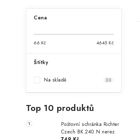
P
Cena
o
s
66
Kč
4645
Kč
t
r
Štítky
i
a
Na skladě
30
n
n
Top 10 produktů
í
p
Poštovní schránka Richter
a
Czech BK.240.N nerez
749 Kč