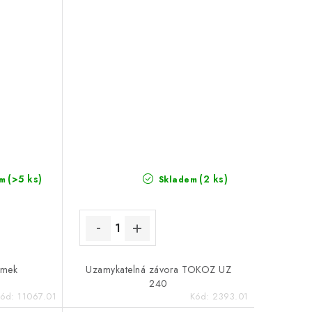
(>5 ks)
(2 ks)
m
Skladem
ámek
Uzamykatelná závora TOKOZ UZ
240
Kód:
11067.01
Kód:
2393.01