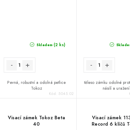
(2 ks)
Skladem
Sklade
Pevná, robustní a odolná petlice
těleso zámku odolné pro
Tokoz
násilí a uražení
Kód:
5045.02
Visací zámek Tokoz Beta
Visací zámek 1
40
Record 6 klíčů 