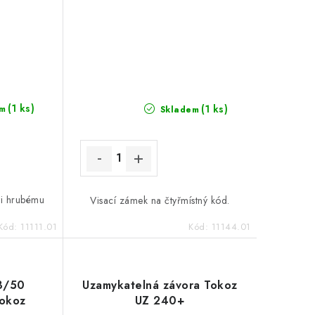
(1 ks)
(1 ks)
m
Skladem
ti hrubému
Visací zámek na čtyřmístný kód.
Kód:
11111.01
Kód:
11144.01
13/50
Uzamykatelná závora Tokoz
Tokoz
UZ 240+