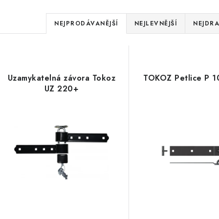
Ř
NEJPRODÁVANĚJŠÍ
NEJLEVNĚJŠÍ
NEJDRA
a
V
z
ý
e
Uzamykatelná závora Tokoz
TOKOZ Petlice P 
p
UZ 220+
n
í
s
p
p
r
r
o
o
d
d
u