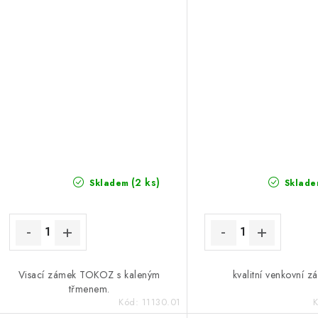
(2 ks)
Skladem
Sklade
Visací zámek TOKOZ s kaleným
kvalitní venkovní z
třmenem.
Kód:
11130.01