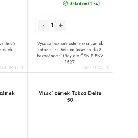
(1 ks)
Skladem
ovrchově
Vysoce bezpečnostní visací zámek
 oceli
zařazen zkušebním ústavem do 3.
bezpečnostní třídy dle ČSN P ENV
1627.
Kód:
5044.01
Kód:
11104.01
 zámek
Visací zámek Tokoz Delta
50