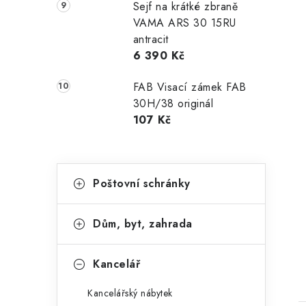
Sejf na krátké zbraně
VAMA ARS 30 15RU
antracit
6 390 Kč
FAB Visací zámek FAB
30H/38 originál
107 Kč
K
Přeskočit
Poštovní schránky
kategorie
a
t
Dům, byt, zahrada
e
g
Kancelář
o
Kancelářský nábytek