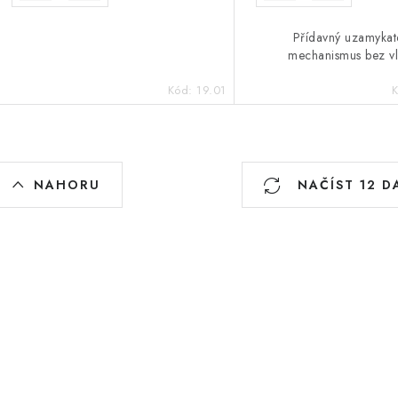
Přídavný uzamykat
mechanismus bez v
Kód:
19.01
O
NAHORU
NAČÍST 12 D
v
á
d
a
c