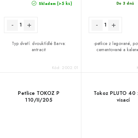
u
k
(>5 ks)
Do 3 dnů
Skladem
k
t
ů
ů
Typ dveří: dvoukřídlé Barva:
-petlice z legované, p
antracit
cementované a kalené
Kód:
2002.01
Petlice TOKOZ P
Tokoz PLUTO 40
110/II/205
visací