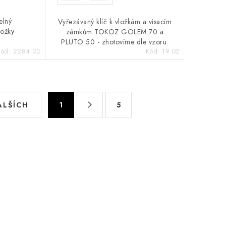
elný
Vyřezávaný klíč k vložkám a visacím
ložky
zámkům TOKOZ GOLEM 70 a
PLUTO 50 - zhotovíme dle vzoru.
Kód:
2284.02
Kód:
19.02
S
ALŠÍCH
1
5
t
r
á
n
k
o
v
á
n