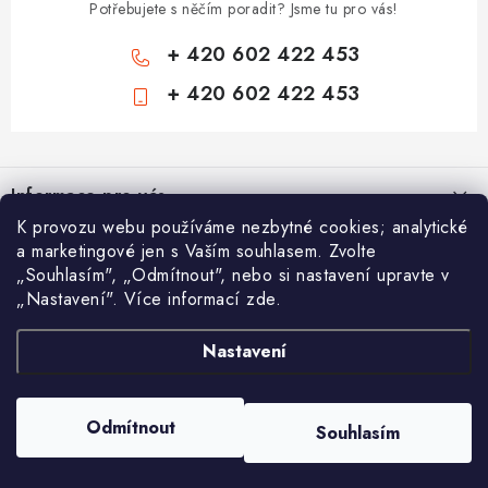
Potřebujete s něčím poradit? Jsme tu pro vás!
+ 420 602 422 453
+ 420 602 422 453
Z
á
Informace pro vás
p
K provozu webu používáme nezbytné cookies; analytické
a
Zámečnické služby
Nákupní košík
a marketingové jen s Vaším souhlasem. Zvolte
t
„Souhlasím", „Odmítnout", nebo si nastavení upravte v
Státní instituce
í
„Nastavení". Více informací zde.
Vyhledávání
0
KS /
0 KČ
Zabezpečení bytů
Nastavení
AAA Trezory
VA & MA, s.r.o.
Bezpečnostní třídy - PYRAMIDA BEZPEČNOSTI
HLEDAT
Zabezpečení domů
Copyright 2026
Chytit a koupit
. Všechna práva vyhrazena.
Upravit nastavení
Odmítnout
Souhlasím
cookies
Zabezpečení firem (administrativních budov) a tovarních komplexů
Vytvořil Shoptet
Obchodní podmínky