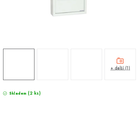
PROTIPOŽÁRNÍ BATERIOVÉ TREZORY NA LITHIOVÉ
BATERIE
MOJE OBJEDNÁVKA
OBCHODNÍ PODMÍNKY
NAŠE VÝHODY
+ další (1)
REFERENCE
VELKOOBCHOD
(2 ks)
Skladem
STÁTNÍ INSTITUCE
AKTUALITY
ODSTOUPENÍ OD SMLOUVY