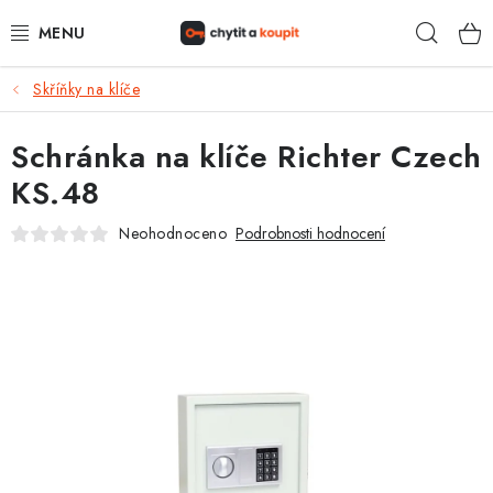
Přejít
Hleda
na
obsah
Skříňky na klíče
DŮM, BYT, ZAHRADA
Schránka na klíče Richter Czech
ZÁMEČNICTVÍ - ZABEZPEČENÍ
KS.48
KANCELÁŘ
Neohodnoceno
Podrobnosti hodnocení
TREZORY A SEJFY
ZÁMEČNICKÉ SLUŽBY
KONTAKTY
O NÁS