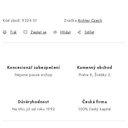
POŠTOVNÍ SCHRÁNKY
Kód zboží:
9324.01
Značka:
Richter Czech
ZNAČKY
Tisk
Zeptat se
Hlídat
Sdílet
Zámečnické služby
Státní instituce
Zabezpečení bytů
Bezpečnostní třídy - PYRAMIDA BEZPEČNOSTI
Zabezpečení domů
Koncesionář zabezpečení
Kamenný obchod
Zabezpečení firem (administrativních budov) a tovarních
komplexů
Nejsme pouze e-shop
Praha 8, Švábky 2
Obchodní podmínky
Kontakty
O nás
Naše výhody
Bezpečnostní třídy
Důvěryhodnost
Česká firma
Na trhu již od roku 1992
100% český kapitál