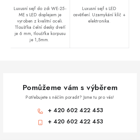
Luxusní sejf do zdi WE-25-
Luxusní sejf s LED
ME s LED displejem je
osvětlení. Uzamykání klíč +
vyroben z kvalitní oceli.
elektronika.
Tloušťka čelní desky dveří
je 6 mm, tloušťka korpusu
je 1,5mm.
Pomůžeme vám s výběrem
Potřebujete s něčím poradit? Jsme tu pro vás!
+ 420 602 422 453
+ 420 602 422 453
Z