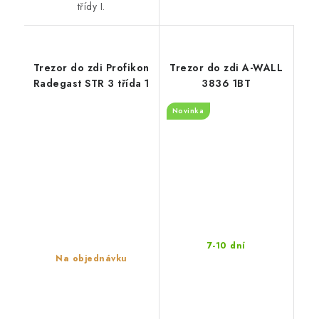
třídy I.
Trezor do zdi Profikon
Trezor do zdi A-WALL
Radegast STR 3 třída 1
3836 1BT
Novinka
7-10 dní
Na objednávku