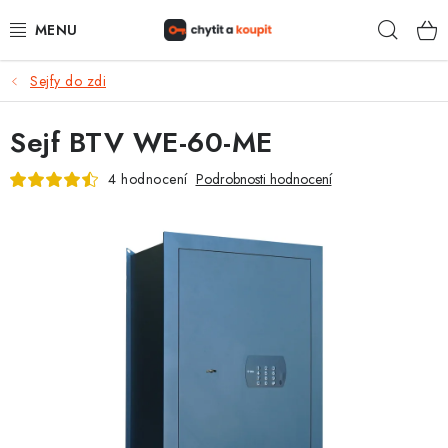
Přejít
Hleda
na
obsah
Sejfy do zdi
DŮM, BYT, ZAHRADA
Sejf BTV WE-60-ME
ZÁMEČNICTVÍ - ZABEZPEČENÍ
4 hodnocení
Podrobnosti hodnocení
KANCELÁŘ
TREZORY A SEJFY
ZÁMEČNICKÉ SLUŽBY
KONTAKTY
O NÁS