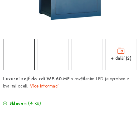
PROTIPOŽÁRNÍ BATERIOVÉ TREZORY NA LITHIOVÉ
BATERIE
MOJE OBJEDNÁVKA
OBCHODNÍ PODMÍNKY
NAŠE VÝHODY
+ další (2)
REFERENCE
Luxusní sejf do zdi WE-60-ME
s osvětlením LED je vyroben z
kvalitní oceli.
Více informací
VELKOOBCHOD
(4 ks)
STÁTNÍ INSTITUCE
Skladem
AKTUALITY
ODSTOUPENÍ OD SMLOUVY