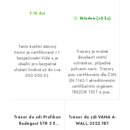
7-10 dní
(>5 ks)
Skladem
Tento kvalitní stěnový
Trezory je možné
trezor je certifikovaný v I.
dovybavit vnitřní
bezpečnostní třídě a je
schránkou, případně
ideální pro bezpečné
policemi navíc. Trezory
uložení hodnot až do cca
jsou certifikovány dle ČSN
500.000 Kč.
EN 1143-1 akreditovaným
certifikačním orgánem
TREZOR TEST a jsou...
Trezor do zdi Profikon
Trezor do zdi VAMA A-
Radegast STR 3 E
WALL 3322 1BT
1.třída