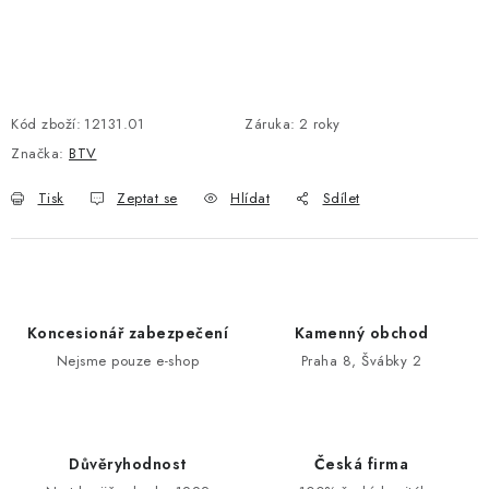
POŠTOVNÍ SCHRÁNKY
ZNAČKY
Kód zboží:
12131.01
Záruka
:
2 roky
Značka:
BTV
Zámečnické služby
Státní instituce
Zabezpečení bytů
Bezpečnostní třídy - PYRAMIDA BEZPEČNOSTI
Tisk
Zeptat se
Hlídat
Sdílet
Zabezpečení domů
Zabezpečení firem (administrativních budov) a tovarních
komplexů
Obchodní podmínky
Kontakty
O nás
Naše výhody
Koncesionář zabezpečení
Kamenný obchod
Bezpečnostní třídy
Nejsme pouze e-shop
Praha 8, Švábky 2
Důvěryhodnost
Česká firma