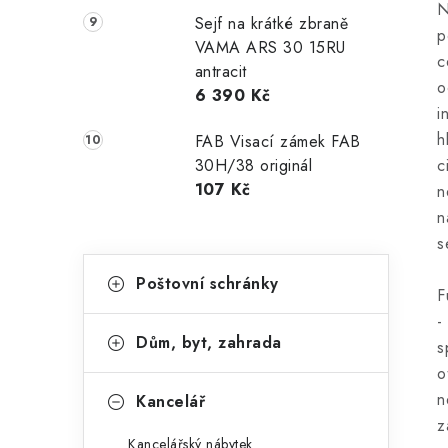
N
Sejf na krátké zbraně
p
VAMA ARS 30 15RU
c
antracit
o
6 390 Kč
i
h
FAB Visací zámek FAB
c
30H/38 originál
107 Kč
n
n
s
K
Přeskočit
Poštovní schránky
kategorie
a
F
-
t
Dům, byt, zahrada
s
e
o
g
n
Kancelář
z
o
Kancelářský nábytek