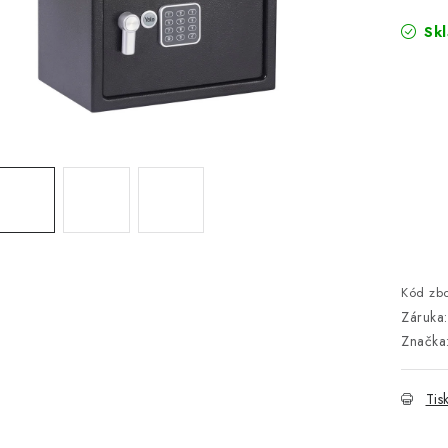
Sk
Kód zbo
Záruka
:
Značka
Tis