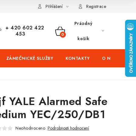
čení domů
Zabezpečení firem (administrativních budov) a tovarníc
Přihlášení
Registrace
Prázdný
+ 420 602 422
453
NÁKUPNÍ
košík
KOŠÍK
ZÁMEČNICKÉ SLUŽBY
KONTAKTY
O NÁS
PR
jf YALE Alarmed Safe
dium YEC/250/DB1
Neohodnoceno
Podrobnosti hodnocení