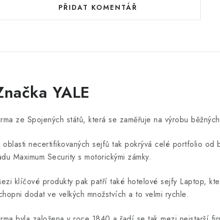
PŘIDAT KOMENTÁŘ
Značka YALE
irma ze Spojených států, která se zaměřuje na výrobu běžných 
 oblasti necertifikovaných sejfů tak pokrývá celé portfolio 
adu Maximum Security s motorickými zámky.
ezi klíčové produkty pak patří také hotelové sejfy Laptop, kt
chopni dodat ve velkých množstvích a to velmi rychle.
irma byla založena v roce 1840 a řadí se tak mezi nejstarší 