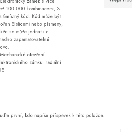
 Elektronický zámek s více
ež 100 000 kombinacemi, 3
ž 8místný kód. Kód může být
vořen číslicemi nebo písmeny,
akže se může jednat i o
nadno zapamatovatelné
lovo.
 Mechanické otevření
lektronického zámku: radiální
líč
uďte první, kdo napíše příspěvek k této položce.