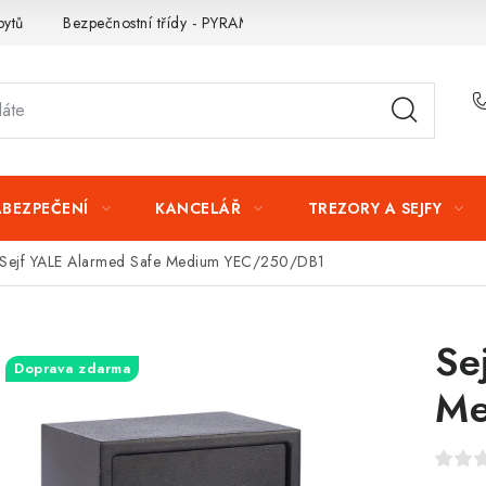
bytů
Bezpečnostní třídy - PYRAMIDA BEZPEČNOSTI
Zabezpe
ABEZPEČENÍ
KANCELÁŘ
TREZORY A SEJFY
Sejf YALE Alarmed Safe Medium YEC/250/DB1
Se
Doprava zdarma
Me