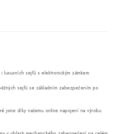
i luxusních sejfů s elektronickým zámkem.
od běžných sejfů se základním zabezpečením po
eré jsme díky našemu online napojení na výrobu
firmy v oblasti mechanického zabezpečení na celém