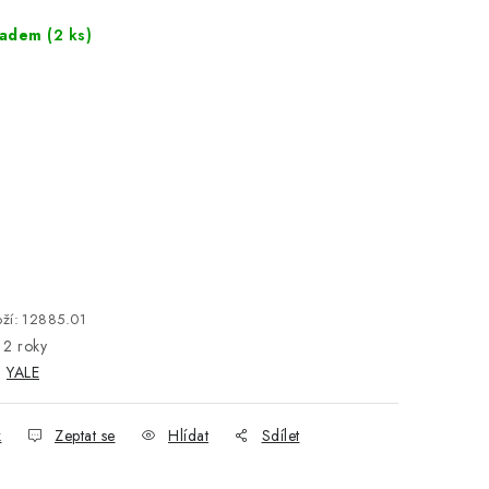
ladem
(2 ks)
ží:
12885.01
2 roky
:
YALE
k
Zeptat se
Hlídat
Sdílet