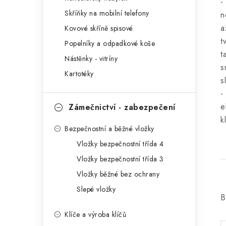
-
r
Skříňky na mobilní telefony
n
i
a
Kovové skříně spisové
e
t
Popelníky a odpadkové koše
t
Nástěnky - vitríny
s
Kartotéky
s
-
e
Zámečnictví - zabezpečení
k
Bezpečnostní a běžné vložky
Vložky bezpečnostní třída 4
Vložky bezpečnostní třída 3
Vložky běžné bez ochrany
Slepé vložky
B
Klíče a výroba klíčů