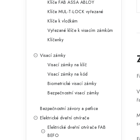
Klíče FAB ASSA ABLOY
Klíče MUL-T-LOCK vyřezané
Klíče k vložkám
Vyřezané klíče k visacím zámkům
Klíčenky
Visací zámky
Visací zámky na klíč
Visací zámky na kód
F
Biometrické visací zámky
V
Bezpečnostní visací zámky
ř
Bezpečnostní závory a petlice
M
Elektrické dveřní otvírače
s
Elektrické dveřní otvírače FAB
BEFO
F