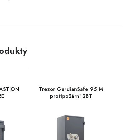
rodukty
BASTION
Trezor GardianSafe 95 M
RE
protipožární 2BT