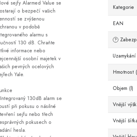
ové sejfy Alarmed Value se
Kategorie
ostarají o bezpečí vašich
enností se zvýšenou
EAN
chranou v podobě
ntegrovaného alarmu s
Zabezpe
?
lučností 130 dB. Chraňte
itlivé informace nebo
Uzamykání
ejcennější osobní majetek v
ašich pevných ocelových
Hmotnost (
ejfech Yale.
Objem (l)
unkce
 Integrovaný 130dB alarm se
Vnější výš
pustí při pokusu o násilné
tevření sejfu nebo třech
Vnější šířk
esprávných pokusech o
adání hesla.
Vnější hlo