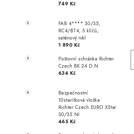
749 Kč
r
a
FAB 4**** 30/35,
n
RC4/BT4, 5 klíčů,
saténový nikl
n
1 890 Kč
í
Poštovní schránka Richter
p
Czech BK.24.D.N
634 Kč
a
n
Bezpečnostní
e
10stavítková vložka
Richter Czech EURO XStar
l
30/35.NI
465 Kč