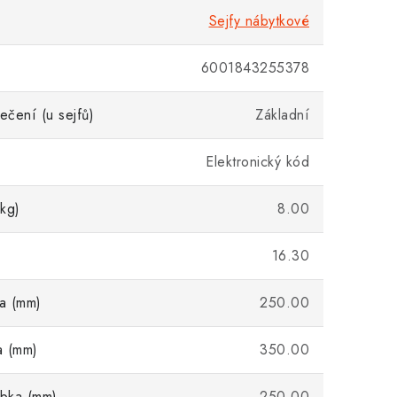
Sejfy nábytkové
6001843255378
čení (u sejfů)
Základní
Elektronický kód
kg)
8.00
16.30
ka (mm)
250.00
a (mm)
350.00
ubka (mm)
250.00