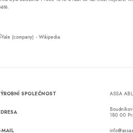
větě.
VÝROBNÍ SPOLEČNOST
ASSA ABLO
Boudníkova
ADRESA
180 00 Pr
-MAIL
info@assaa