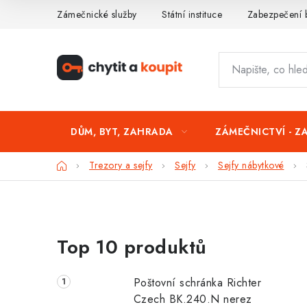
Přejít
Zámečnické služby
Státní instituce
Zabezpečení 
na
obsah
DŮM, BYT, ZAHRADA
ZÁMEČNICTVÍ - Z
Domů
Trezory a sejfy
Sejfy
Sejfy nábytkové
P
Top 10 produktů
o
s
Poštovní schránka Richter
t
Czech BK.240.N nerez