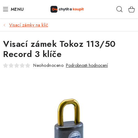
Přejít
Hleda
na
obsah
Visací zámky na klíč
DŮM, BYT, ZAHRADA
Visací zámek Tokoz 113/50
ZÁMEČNICTVÍ - ZABEZPEČENÍ
Record 3 klíče
KANCELÁŘ
Neohodnoceno
Podrobnosti hodnocení
TREZORY A SEJFY
ZÁMEČNICKÉ SLUŽBY
KONTAKTY
O NÁS