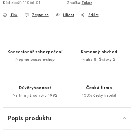
Kód zboží:
11066.01
Značka:
Tokoz
POŠTOVNÍ SCHRÁNKY
Tisk
Zeptat se
Hlídat
Sdílet
ZNAČKY
Zámečnické služby
Státní instituce
Zabezpečení bytů
Koncesionář zabezpečení
Kamenný obchod
Bezpečnostní třídy - PYRAMIDA BEZPEČNOSTI
Nejsme pouze e-shop
Praha 8, Švábky 2
Zabezpečení domů
Zabezpečení firem (administrativních budov) a tovarních
komplexů
Obchodní podmínky
Kontakty
O nás
Naše výhody
Důvěryhodnost
Česká firma
Na trhu již od roku 1992
100% český kapitál
Bezpečnostní třídy
Popis produktu