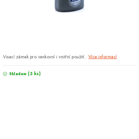
PROTIPOŽÁRNÍ BATERIOVÉ TREZORY NA LITHIOVÉ
BATERIE
MOJE OBJEDNÁVKA
OBCHODNÍ PODMÍNKY
NAŠE VÝHODY
Visací zámek pro venkovní i vnitřní použití.
Více informací
REFERENCE
(3 ks)
Skladem
VELKOOBCHOD
STÁTNÍ INSTITUCE
AKTUALITY
ODSTOUPENÍ OD SMLOUVY