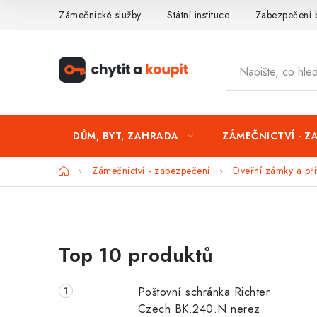
Přejít
Zámečnické služby
Státní instituce
Zabezpečení 
na
obsah
DŮM, BYT, ZAHRADA
ZÁMEČNICTVÍ - Z
Domů
Zámečnictví - zabezpečení
Dveřní zámky a přís
P
Top 10 produktů
o
s
Poštovní schránka Richter
t
Czech BK.240.N nerez