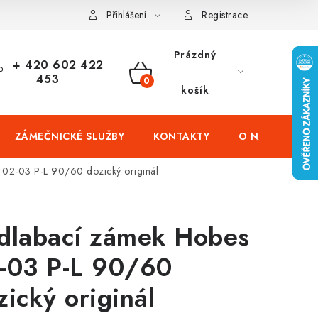
čení domů
Zabezpečení firem (administrativních budov) a tovarníc
Přihlášení
Registrace
Prázdný
+ 420 602 422
453
NÁKUPNÍ
košík
KOŠÍK
ZÁMEČNICKÉ SLUŽBY
KONTAKTY
O NÁS
PR
 02-03 P-L 90/60 dozický originál
dlabací zámek Hobes
-03 P-L 90/60
zický originál