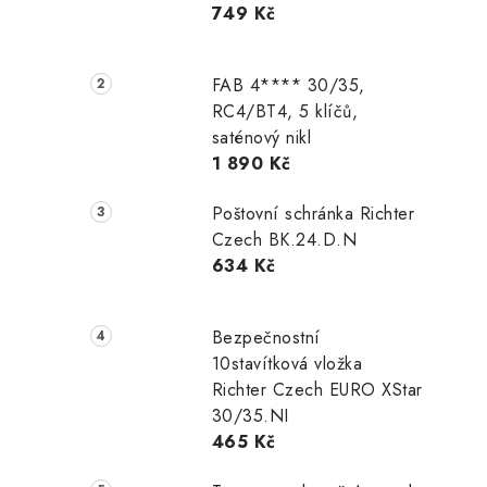
749 Kč
r
a
FAB 4**** 30/35,
n
RC4/BT4, 5 klíčů,
saténový nikl
n
1 890 Kč
í
Poštovní schránka Richter
p
Czech BK.24.D.N
634 Kč
a
n
Bezpečnostní
e
10stavítková vložka
Richter Czech EURO XStar
l
30/35.NI
465 Kč