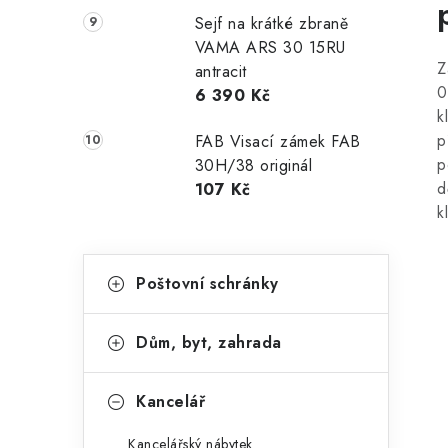
Sejf na krátké zbraně
VAMA ARS 30 15RU
Z
antracit
0
6 390 Kč
k
p
FAB Visací zámek FAB
p
30H/38 originál
d
107 Kč
k
K
Přeskočit
Poštovní schránky
kategorie
a
t
Dům, byt, zahrada
e
g
Kancelář
o
Kancelářský nábytek