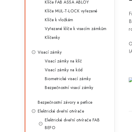
Klíče FAB ASSA ABLOY
Klíče MUL-T-LOCK vyřezané
F
Klíče k vložkám
B
r
Vyřezané klíče k visacím zámkům
Klíčenky
O
I
Visací zámky
Visací zámky na klíč
Visací zámky na kód
Biometrické visací zámky
Bezpečnostní visací zámky
Bezpečnostní závory a petlice
Elektrické dveřní otvírače
Elektrické dveřní otvírače FAB
BEFO