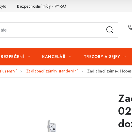
bytů
Bezpečnostní třídy - PYRAMIDA BEZPEČNOSTI
Zabezpe
ABEZPEČENÍ
KANCELÁŘ
TREZORY A SEJFY
lušenství
Zadlabací zámky standardní
Zadlabací zámek Hobes
Za
02
do