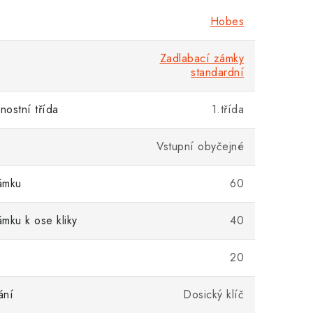
Hobes
Zadlabací zámky
standardní
ostní třída
1.třída
Vstupní obyčejné
ámku
60
mku k ose kliky
40
20
ání
Dosický klíč