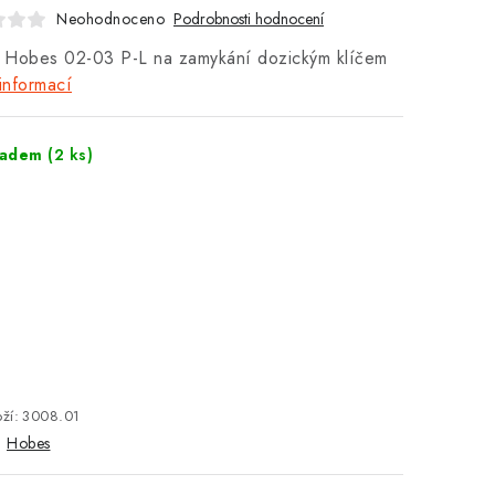
Neohodnoceno
Podrobnosti hodnocení
 Hobes 02-03 P-L na zamykání dozickým klíčem
informací
ladem
(2 ks)
ží:
3008.01
:
Hobes