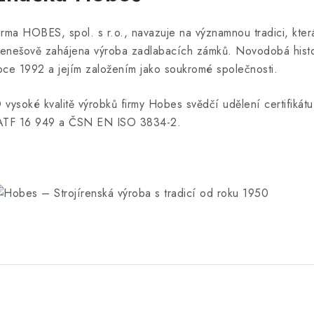
irma HOBES, spol. s r.o., navazuje na významnou tradici, kte
enešově zahájena výroba zadlabacích zámků. Novodobá historie
oce 1992 a jejím založením jako soukromé společnosti.
 vysoké kvalitě výrobků firmy Hobes svědčí udělení certifikát
ATF 16 949 a ČSN EN ISO 3834-2.