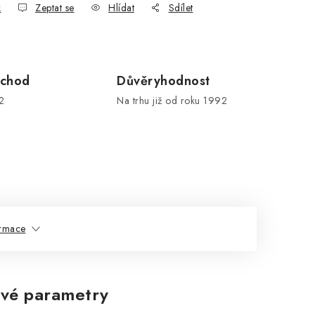
k
Zeptat se
Hlídat
Sdílet
chod
Důvěryhodnost
2
Na trhu již od roku 1992
ormace
vé parametry