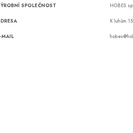
VÝROBNÍ SPOLEČNOST
HOBES spol
ADRESA
K luhům 1
-MAIL
hobes@ho