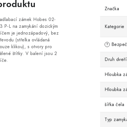
produktu
Značka
adlabací zámek Hobes 02-
3 P-L na zamykání dozickým
Kategorie
líčem je jednozápadový, bez
řevodu (střelka ovládaná
Bezpečn
?
ouze klikou), s otvory pro
ělené štítky. V balení jsou 2
Druh dveří
líče.
Hloubka z
Hloubka zá
šířka čela
Typ zamyk