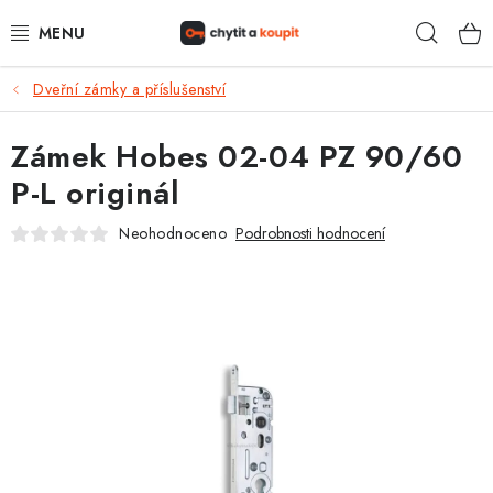
Přejít
Hleda
na
obsah
Dveřní zámky a příslušenství
DŮM, BYT, ZAHRADA
Zámek Hobes 02-04 PZ 90/60
ZÁMEČNICTVÍ - ZABEZPEČENÍ
P-L originál
KANCELÁŘ
Neohodnoceno
Podrobnosti hodnocení
TREZORY A SEJFY
ZÁMEČNICKÉ SLUŽBY
KONTAKTY
O NÁS