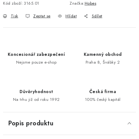
Kód zboží:
3165.01
Značka:
Hobes
POŠTOVNÍ SCHRÁNKY
Tisk
Zeptat se
Hlídat
Sdílet
ZNAČKY
Zámečnické služby
Státní instituce
Zabezpečení bytů
Koncesionář zabezpečení
Kamenný obchod
Bezpečnostní třídy - PYRAMIDA BEZPEČNOSTI
Nejsme pouze e-shop
Praha 8, Švábky 2
Zabezpečení domů
Zabezpečení firem (administrativních budov) a tovarních
komplexů
Obchodní podmínky
Kontakty
O nás
Naše výhody
Důvěryhodnost
Česká firma
Bezpečnostní třídy
Na trhu již od roku 1992
100% český kapitál
Popis produktu