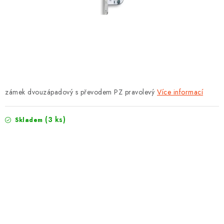
PROTIPOŽÁRNÍ BATERIOVÉ TREZORY NA LITHIOVÉ
BATERIE
MOJE OBJEDNÁVKA
OBCHODNÍ PODMÍNKY
NAŠE VÝHODY
zámek dvouzápadový s převodem PZ pravolevý
Více informací
REFERENCE
(3 ks)
Skladem
VELKOOBCHOD
STÁTNÍ INSTITUCE
AKTUALITY
ODSTOUPENÍ OD SMLOUVY