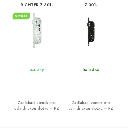
RICHTER Z.301-
Z.301-
PZ.90/40/20.PL pro
PZ.90/40/20.PL.CE
Novinka
cylindrickou vložku
3-4 dny
Do 3 dnů
Zadlabací zámek pro
Zadlabací zámek pro
cylindrickou vložku – PZ
cylindrickou vložku – PZ