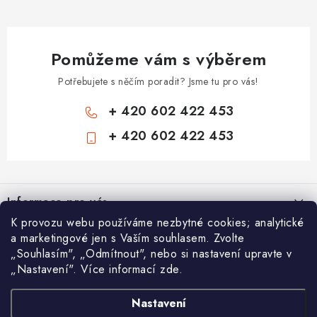
Pomůžeme vám s výběrem
Potřebujete s něčím poradit? Jsme tu pro vás!
+ 420 602 422 453
+ 420 602 422 453
Z
á
Informace pro vás
p
K provozu webu používáme nezbytné cookies; analytické
a
Zámečnické služby
a marketingové jen s Vaším souhlasem. Zvolte
Nákupní košík
t
„Souhlasím", „Odmítnout", nebo si nastavení upravte v
Státní instituce
í
„Nastavení". Více informací zde.
Vyhledávání
0
KS /
0 KČ
Zabezpečení bytů
Nastavení
AAA Trezory
VA & MA, s.r.o.
Bezpečnostní třídy - PYRAMIDA BEZPEČNOSTI
HLEDAT