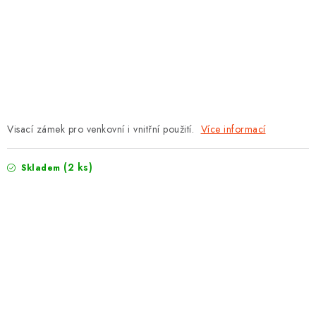
PROTIPOŽÁRNÍ BATERIOVÉ TREZORY NA LITHIOVÉ
BATERIE
MOJE OBJEDNÁVKA
OBCHODNÍ PODMÍNKY
NAŠE VÝHODY
Visací zámek pro venkovní i vnitřní použití.
Více informací
REFERENCE
(2 ks)
Skladem
VELKOOBCHOD
STÁTNÍ INSTITUCE
AKTUALITY
ODSTOUPENÍ OD SMLOUVY