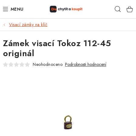
Přejít
Hleda
na
obsah
Visací zámky na klíč
DŮM, BYT, ZAHRADA
Zámek visací Tokoz 112-45
ZÁMEČNICTVÍ - ZABEZPEČENÍ
originál
KANCELÁŘ
Neohodnoceno
Podrobnosti hodnocení
TREZORY A SEJFY
ZÁMEČNICKÉ SLUŽBY
KONTAKTY
O NÁS